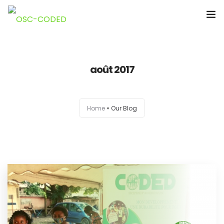
Accueil
août 2017
A Propos de Nous
Notre Equipe
Home
Our Blog
Nouvelles
Projets
Nos publications
Documents
Contacts