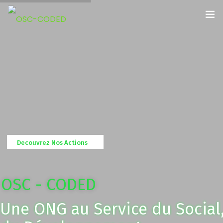
Accueil
A Propos de Nous
Notre Equipe
Decouvrez Nos Actions
Nouvelles
Projets
OSC - CODED
Nos publications
Une ONG au Service du Social
Documents