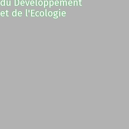
du Développement
et de l'Ecologie
Contacts